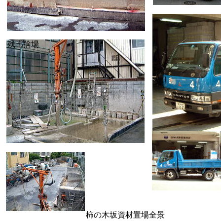
３ｔミキサー車
残土捨場
３層式の洗い場
柿の木坂資材置場全景