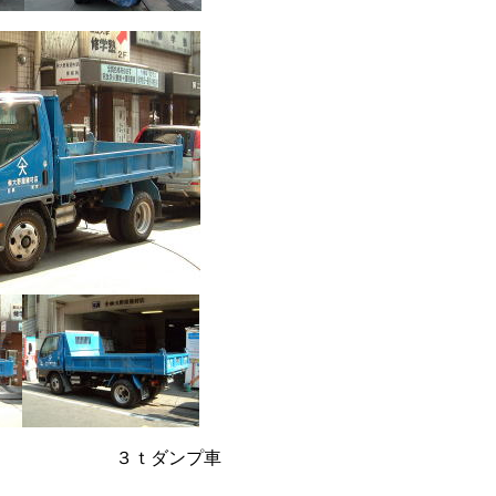
３ｔダンプ車